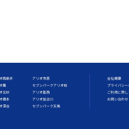
オ西新井
アリオ市原
会社概要
オ鳳
セブンパークアリオ柏
プライバシー
オ北砂
アリオ葛西
ご利用に際し
オ橋本
アリオ加古川
お問い合わせ
オ深谷
セブンパーク天美