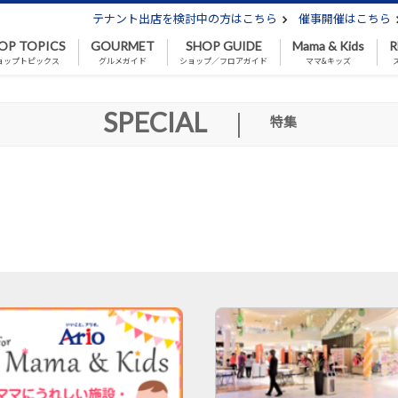
テナント出店を検討中の方はこちら
催事開催はこちら
OP TOPICS
GOURMET
SHOP GUIDE
Mama & Kids
R
ョップトピックス
グルメガイド
ショップ／フロアガイド
ママ&キッズ
SPECIAL
|
特集