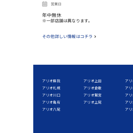
営業日
年中無休
※一部店舗は異なります。
その他詳しい情報はコチラ
アリオ蘇我
アリオ上田
アリ
アリオ札幌
アリオ倉敷
アリ
アリオ川口
アリオ鷲宮
アリ
アリオ亀有
アリオ上尾
アリ
アリオ八尾
アリ