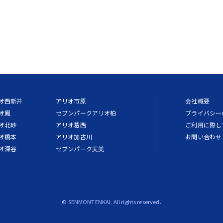
オ西新井
アリオ市原
会社概要
オ鳳
セブンパークアリオ柏
プライバシー
オ北砂
アリオ葛西
ご利用に際し
オ橋本
アリオ加古川
お問い合わせ
オ深谷
セブンパーク天美
© SENMONTENKAI. All rights reserved.