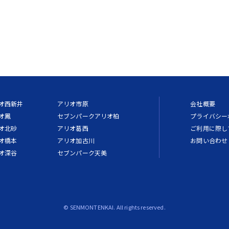
オ西新井
アリオ市原
会社概要
オ鳳
セブンパークアリオ柏
プライバシー
オ北砂
アリオ葛西
ご利用に際し
オ橋本
アリオ加古川
お問い合わせ
オ深谷
セブンパーク天美
© SENMONTENKAI. All rights reserved.