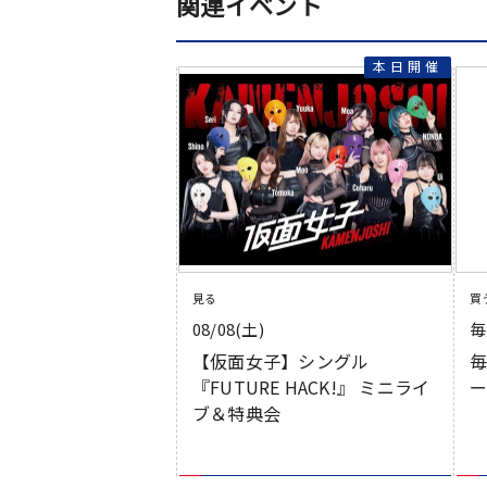
関連イベント
見る
買
08/08(土)
毎
【仮面女子】シングル
『FUTURE HACK!』 ミニライ
ー
ブ＆特典会