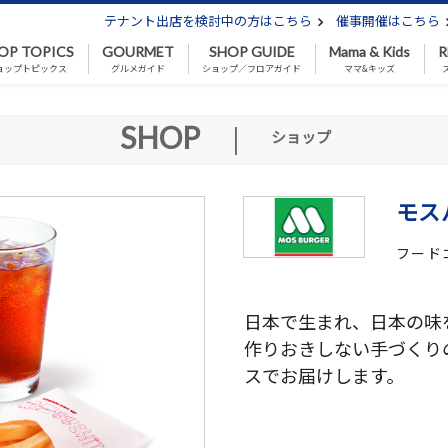
テナント出店を検討中の方はこちら
催事開催はこちら
OP TOPICS
GOURMET
SHOP GUIDE
Mama & Kids
R
ョップトピックス
グルメガイド
ショップ／フロアガイド
ママ&キッズ
SHOP
|
ショップ
モス
フード
日本で生まれ、日本の味
作りおきしない手づくり
スでお届けします。