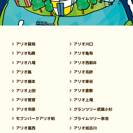
アリオ蘇我
アリオ川口
アリオ札幌
アリオ亀有
アリオ八尾
アリオ西新井
アリオ鳳
アリオ北砂
アリオ橋本
アリオ深谷
アリオ上田
アリオ倉敷
アリオ鷲宮
アリオ上尾
アリオ市原
グランツリー武蔵小杉
セブンパークアリオ柏
プライムツリー赤池
アリオ葛西
アリオ加古川