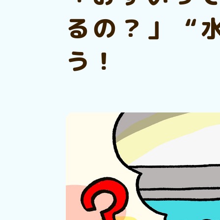
るの？」 “
う！