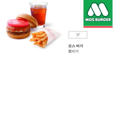
모스 버거
햄버거