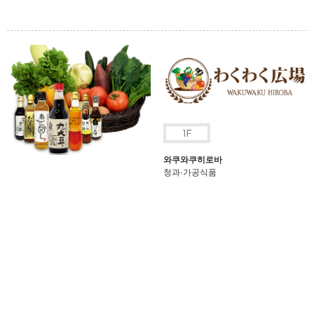
와쿠와쿠히로바
청과·가공식품