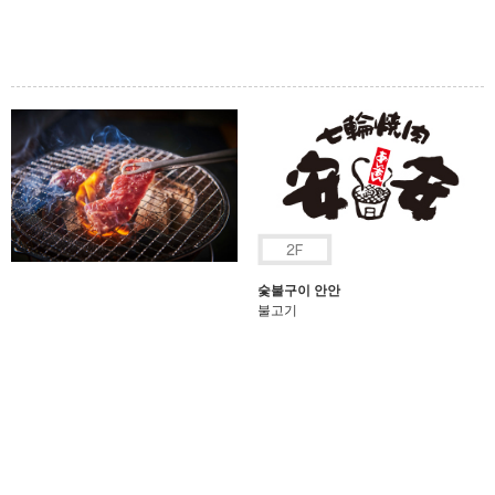
숯불구이 안안
불고기