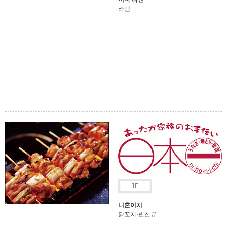
라멘
니혼이치
닭꼬치·반찬류