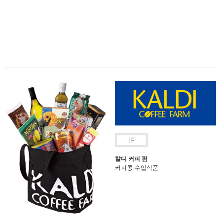
칼디 커피 팜
커피콩·수입식품