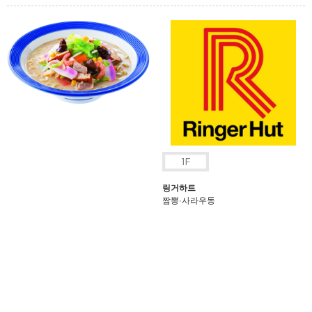
링거하트
짬뽕·사라우동