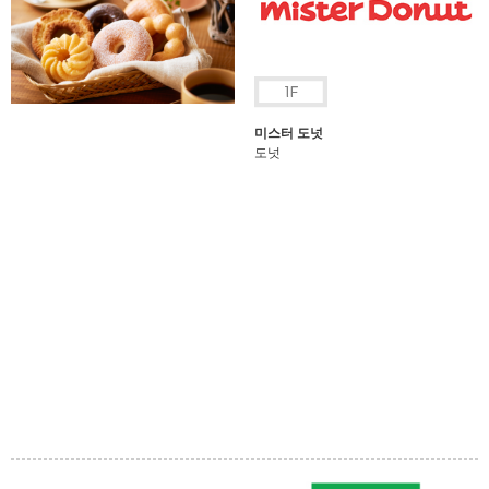
미스터 도넛
도넛