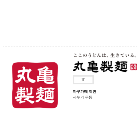
마루가메 제면
사누키 우동