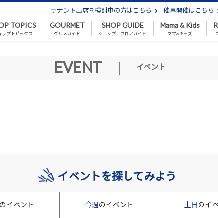
テナント出店を検討中の方はこちら
催事開催はこちら
OP TOPICS
GOURMET
SHOP GUIDE
Mama & Kids
R
ョップトピックス
グルメガイド
ショップ／フロアガイド
ママ&キッズ
EVENT
|
イベント
イベントを探してみよう
のイベント
今週
のイベント
土日
のイ